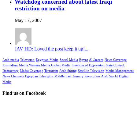
Watchdog concerned about latest Iraqi
restriction on media
May 17, 2007
JAV HD: Loved the post keep it up!...
Arab media
Television
Egyptian Media
Social Media
Egypt
Al Jazeera
News Coverage
Journalism
Media
Western Media
Global Media
Freedom of Expression
State Control
Democracy
Media Coverage
Terrorism
Arab Spring
Satellite Television
Media Management
News Channels
Egyptian Television
Middle East
January Revolution
Arab World
Digital
Media
Find us on Facebook