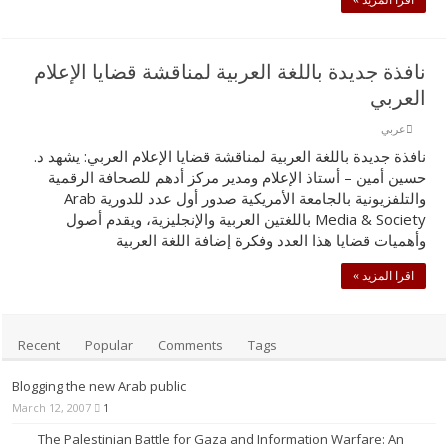
اقرا المزيد »
ﻧﺎﻓﺬة ﺟﺪﯾﺪة ﺑﺎﻟﻠﻐﺔ اﻟﻌﺮﺑﯿﺔ ﻟﻤﻨﺎﻗﺸﺔ ﻗﻀﺎﯾﺎ اﻹﻋﻼم
اﻟﻌﺮﺑﻲ
عربي
ﻧﺎﻓﺬة ﺟﺪﯾﺪة ﺑﺎﻟﻠﻐﺔ اﻟﻌﺮﺑﯿﺔ ﻟﻤﻨﺎﻗﺸﺔ ﻗﻀﺎﯾﺎ اﻹﻋﻼم اﻟﻌﺮﺑﻲ: يشهد د.
ﺣﺴﯿﻦ أﻣﯿﻦ – أﺳﺘﺎذ اﻹﻋﻼم وﻣﺪﯾﺮ ﻣﺮﻛﺰ أدهم ﻟﻠﺼﺤﺎﻓﺔ الرقمية
واﻟﺘﻠﻔﺰﯾﻮﻧﯿﺔ ﺑﺎﻟﺠﺎﻣﻌﺔ اﻷﻣﺮﯾﻜﯿﺔ صدور أول عدد للدورية Arab
Media & Society باللغتين اﻟﻌﺮﺑﯿﺔ واﻹﻧﺠﻠﯿﺰﯾﺔ، ويقدم أصول
وأهميات قضايا هذا العدد وﻓﻜﺮة إﺿﺎﻓﺔ اﻟﻠﻐﺔ اﻟﻌﺮﺑﯿﺔ
اقرا المزيد »
Recent
Popular
Comments
Tags
Blogging the new Arab public
March 12, 2007
1
The Palestinian Battle for Gaza and Information Warfare: An